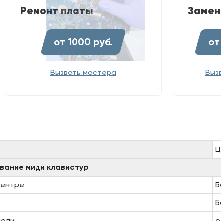
Ремонт платы
Замен
от 1000 руб.
от
Вызвать мастера
Выз
Ц
ивание миди клавиатур
центре
Б
Б
нели
о