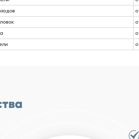
входов
о
оловок
о
ма
о
ели
о
ства