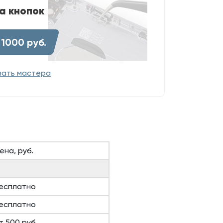
а кнопок
 1000 руб.
вать мастера
ена, руб.
есплатно
есплатно
т 500 руб.