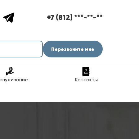
+7 (812) ***-**-**
Перезвоните мне
служивание
Контакты