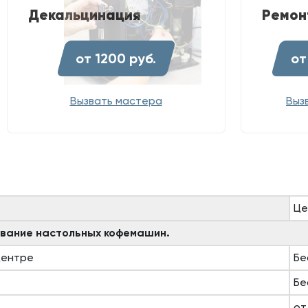
Декальцинация
Ремон
от 1200 руб.
от
Вызвать мастера
Выз
Це
ивание настольных кофемашин.
центре
Бе
Бе
от