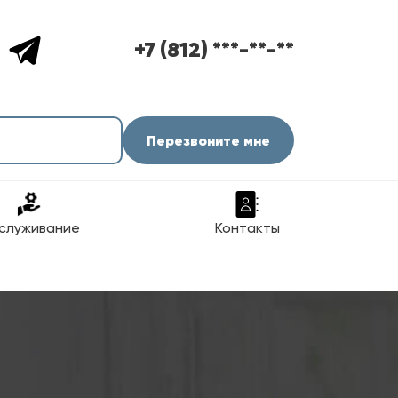
+7 (812) ***-**-**
Перезвоните мне
служивание
Контакты