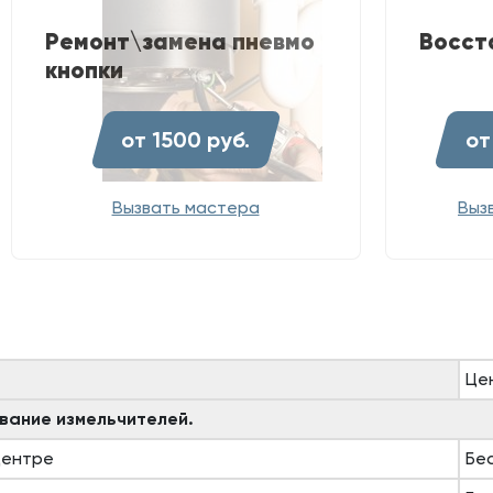
Ремонт\замена пневмо
Восст
кнопки
от 1500 руб.
от
Вызвать мастера
Выз
Цен
вание измельчителей.
центре
Бе