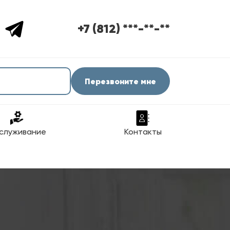
+7 (812) ***-**-**
Перезвоните мне
служивание
Контакты