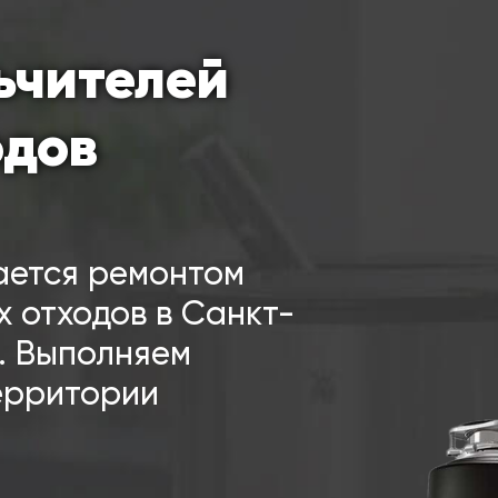
ьчителей
одов
ается ремонтом
 отходов в Санкт-
а. Выполняем
территории