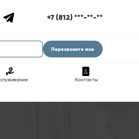
+7 (812) ***-**-**
Перезвоните мне
служивание
Контакты