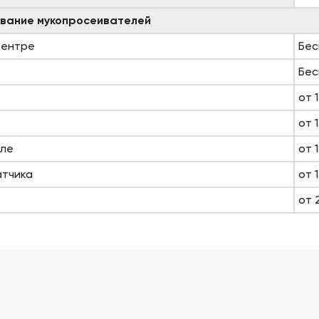
ивание мукопросеивателей
центре
Бес
Бес
от 
от 
еле
от 
атчика
от 
от 