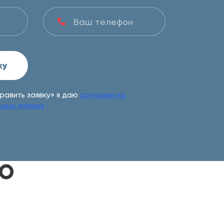
ку
равить заявку» я даю
согласие на
ьных данных
ЛО