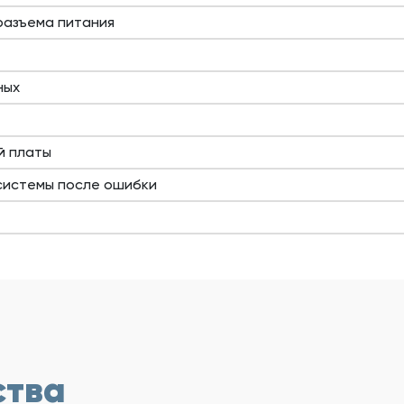
разъема питания
ных
й платы
системы после ошибки
ства