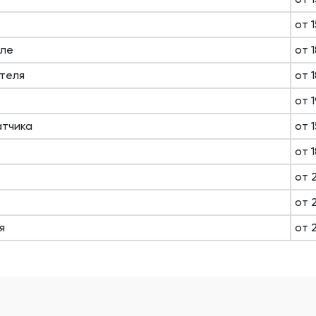
от 
еле
от 
теля
от 
от 
атчика
от 
от 
от 
от 
я
от 