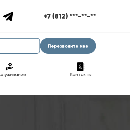
+7 (812) ***-**-**
Перезвоните мне
служивание
Контакты