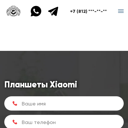
+7 (812) ***-**-**
Планшеты Xiaomi