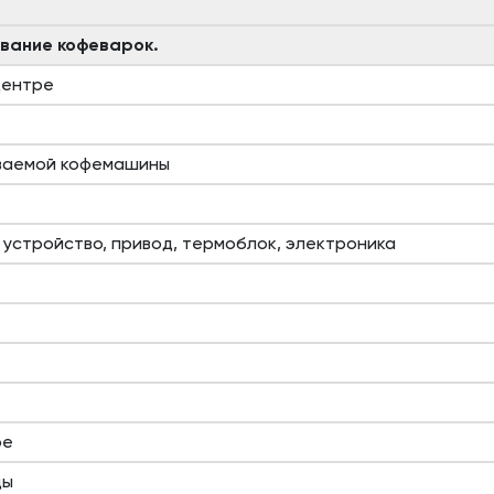
ивание кофеварок.
центре
ваемой кофемашины
 устройство, привод, термоблок, электроника
фе
ды