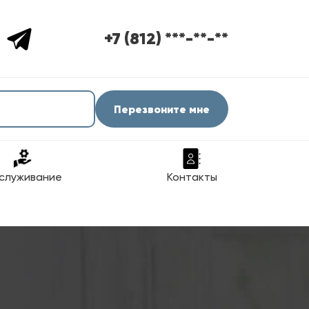
+7 (812) ***-**-**
Перезвоните мне
служивание
Контакты