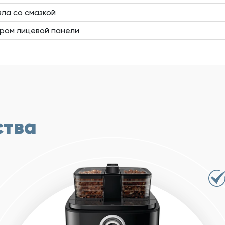
зла со смазкой
ором лицевой панели
ства