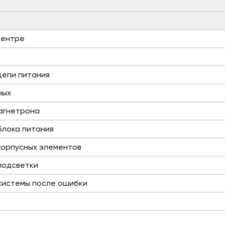
центре
цепи питания
ных
агнетрона
блока питания
корпусных элементов
подсветки
системы после ошибки