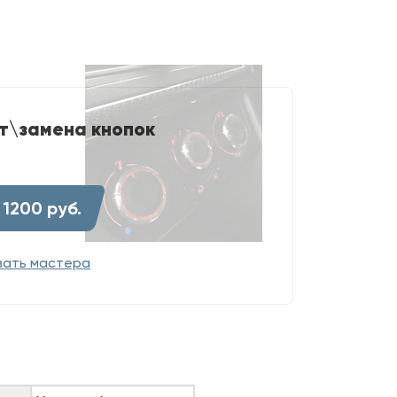
т\замена кнопок
 1200 руб.
вать мастера