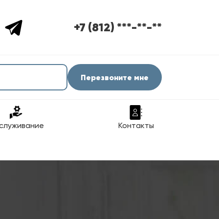
+7 (812) ***-**-**
Перезвоните мне
служивание
Контакты