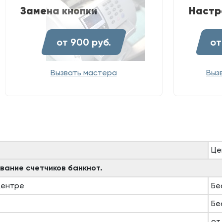
Замена кнопки
Настр
от 900 руб.
от
Вызвать мастера
Выз
Це
вание счетчиков банкнот.
центре
Бе
Бе
от