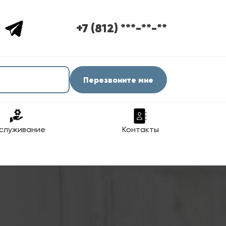
+7 (812) ***-**-**
Перезвоните мне
служивание
Контакты