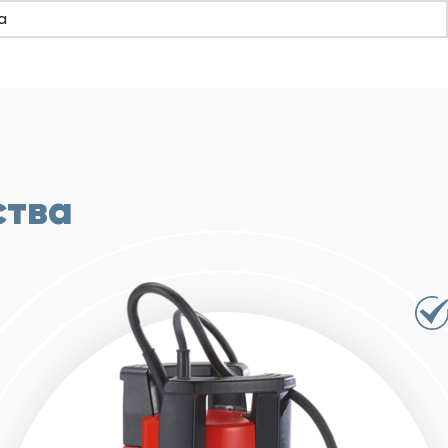
а
ства