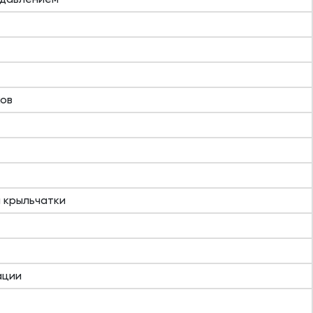
ков
а крыльчатки
ации