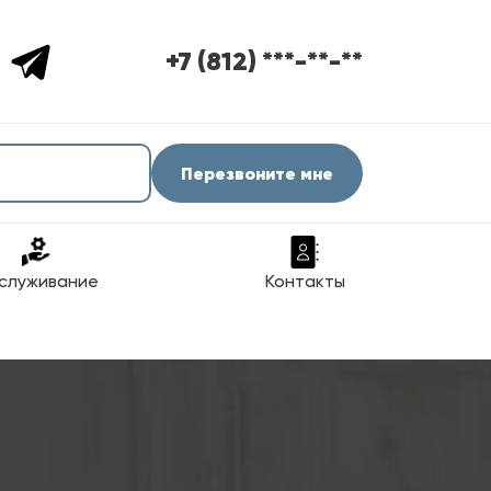
+7 (812) ***-**-**
Перезвоните мне
служивание
Контакты