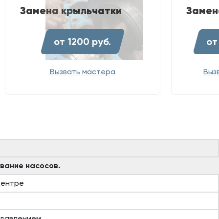
Замена крыльчатки
Замен
от 1200 руб.
от
Вызвать мастера
Выз
вание насосов.
центре
 давлением